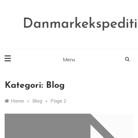
Skip
to
content
Danmarkekspediti
Menu
Kategori:
Blog
Home
»
Blog
»
Page 2